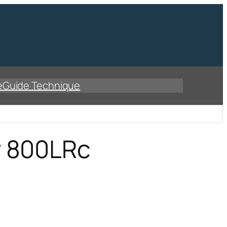
e
Guide Technique
r 800LRc