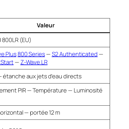
Valeur
 800LR (EU)
e Plus
800 Series
—
S2 Authenticated
—
Start
—
Z-Wave LR
— étanche aux jets d’eau directs
ment PIR — Température — Luminosité
horizontal — portée 12 m