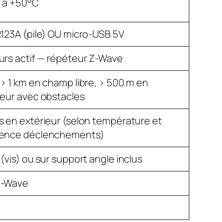
 à +50°C
R123A (pile) OU micro-USB 5V
urs actif — répéteur Z-Wave
 > 1 km en champ libre, > 500 m en
ieur avec obstacles
s en extérieur (selon température et
ence déclenchements)
(vis) ou sur support angle inclus
Z-Wave