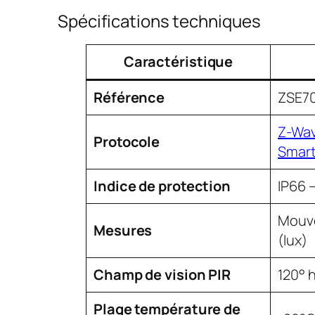
Spécifications techniques
Caractéristique
Référence
ZSE70
Z-Wav
Protocole
Smart
Indice de protection
IP66 
Mouve
Mesures
(lux)
Champ de vision PIR
120° 
Plage température de