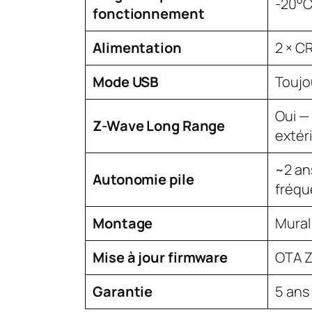
-20°C
fonctionnement
Alimentation
2 × C
Mode USB
Toujo
Oui —
Z-Wave Long Range
extér
~2 an
Autonomie pile
fréqu
Montage
Mural 
Mise à jour firmware
OTA 
Garantie
5 ans