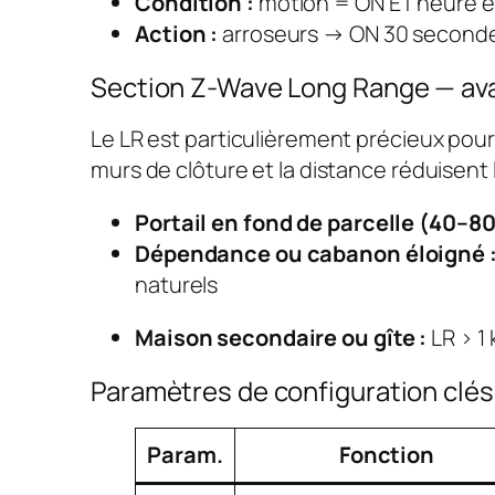
Condition :
motion = ON ET heure e
Action :
arroseurs → ON 30 secondes
Section Z-Wave Long Range — ava
Le LR est particulièrement précieux pour 
murs de clôture et la distance réduisent 
Portail en fond de parcelle (40–80
Dépendance ou cabanon éloigné 
naturels
Maison secondaire ou gîte :
LR > 1
Paramètres de configuration clés
Param.
Fonction