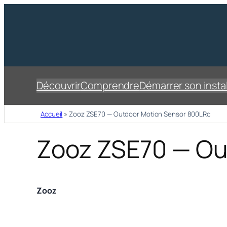
Découvrir
Comprendre
Démarrer son instal
Accueil
»
Zooz ZSE70 — Outdoor Motion Sensor 800LRc
Zooz ZSE70 — Ou
Zooz