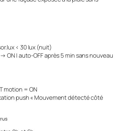
.lux < 30 lux (nuit)
 → ON | auto-OFF après 5 min sans nouveau
T motion = ON
ication push « Mouvement détecté côté
trus