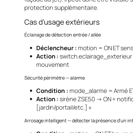
protection supplémentaire.
Cas d’usage extérieurs
Éclairage de détection entrée / allée
Déclencheur :
motion = ON ET sensor
Action :
switch.eclairage_exterieur
mouvement
Sécurité périmètre — alarme
Condition :
mode_alarme = Armé E
Action :
sirène ZSE50 → ON + notif
[jardin/portail/etc.] »
Arrosage intelligent — détecter la présence d’un in