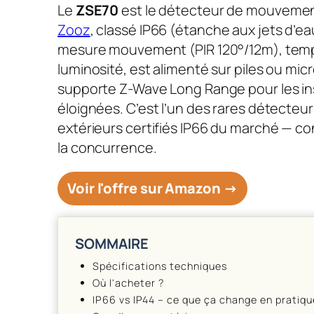
Le
ZSE70
est le détecteur de mouvemen
Zooz
, classé IP66 (étanche aux jets d’eau 
mesure mouvement (PIR 120°/12m), tem
luminosité, est alimenté sur piles ou mic
supporte Z-Wave Long Range pour les ins
éloignées. C’est l’un des rares détecteu
extérieurs certifiés IP66 du marché — co
la concurrence.
Voir l'offre sur Amazon →
SOMMAIRE
Spécifications techniques
Où l'acheter ?
IP66 vs IP44 – ce que ça change en pratiqu