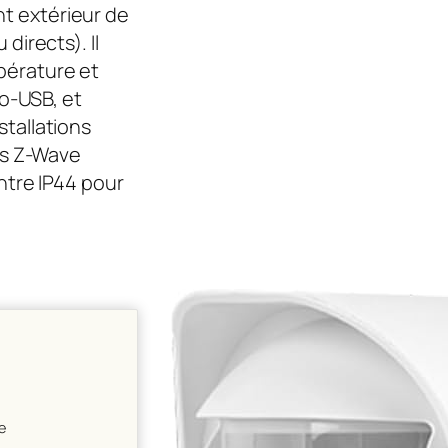
t extérieur de
directs). Il
pérature et
ro-USB, et
tallations
rs Z-Wave
ntre IP44 pour
e