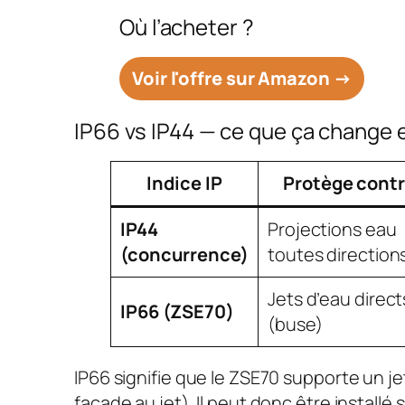
Où l’acheter ?
Voir l'offre sur Amazon →
IP66 vs IP44 — ce que ça change 
Indice IP
Protège cont
IP44
Projections eau
(concurrence)
toutes direction
Jets d’eau direct
IP66 (ZSE70)
(buse)
IP66 signifie que le ZSE70 supporte un j
façade au jet). Il peut donc être installé